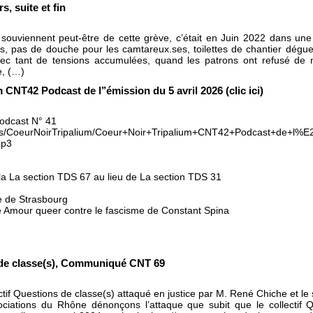
, suite et fin
ouviennent peut-être de cette grève, c’était en Juin 2022 dans une e
stes, pas de douche pour les camtareux.ses, toilettes de chantier dégue
ec tant de tensions accumulées, quand les patrons ont refusé de nou
e, (…)
 CNT42 Podcast de l’’émission du 5 avril 2026 (clic ici)
 Podcast N° 41
etails/CoeurNoirTripalium/Coeur+Noir+Tripalium+CNT42+Podcast+
mp3
la La section TDS 67 au lieu de La section TDS 31
ste de Strasbourg
e Amour queer contre le fascisme de Constant Spina
 de classe(s), Communiqué CNT 69
tif Questions de classe(s) attaqué en justice par M. René Chiche et le
ociations du Rhône dénonçons l’attaque que subit que le collectif Q