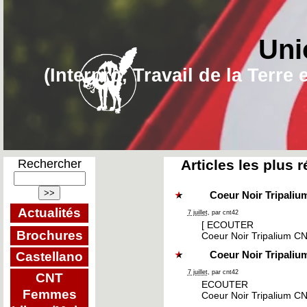
Uni
(Interpro, Travail de la Terr
Rechercher
Articles les plus 
Coeur Noir Tripalium
Actualités
7 juillet
, par cnt42
[ ECOUTER
Brochures
Coeur Noir Tripalium CNT
Castellano
Coeur Noir Tripaliu
7 juillet
, par cnt42
CNT
ECOUTER
Femmes
Coeur Noir Tripalium CN