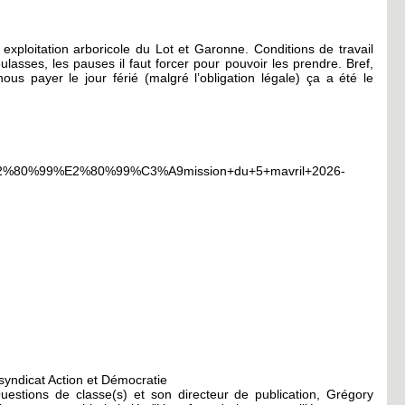
xploitation arboricole du Lot et Garonne. Conditions de travail
ulasses, les pauses il faut forcer pour pouvoir les prendre. Bref,
s payer le jour férié (malgré l’obligation légale) ça a été le
de+l%E2%80%99%E2%80%99%C3%A9mission+du+5+mavril+2026-
 syndicat Action et Démocratie
uestions de classe(s) et son directeur de publication, Grégory