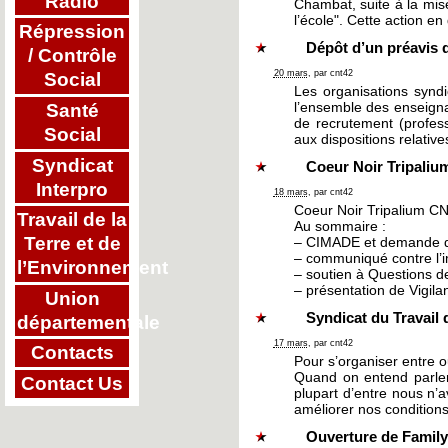
Radio
Chambat, suite à la mise
l’école". Cette action e
Répression
Dépôt d’un préavis 
/ Contrôle
20 mars
, par cnt42
Social
Les organisations syn
l’ensemble des enseigna
Santé
de recrutement (profess
Social
aux dispositions relativ
Syndicat
Coeur Noir Tripaliu
Interpro
18 mars
, par cnt42
Coeur Noir Tripalium CN
Travail de la
Au sommaire :
Terre et de
– CIMADE et demande de
– communiqué contre l’i
l’Environnement
– soutien à Questions d
– présentation de Vigila
Union
Syndicat du Travail d
départementale
17 mars
, par cnt42
Contacts
Pour s’organiser entre o
Quand on entend parler 
Contact Us
plupart d’entre nous n’a
améliorer nos conditions
Ouverture de Familya