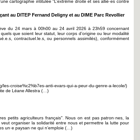
ne cartographie intitulée "L’extrême droite et ses allié·es contre
erçant au DITEP Fernand Deligny et au DIME Parc Revollier
rève du 24 mars à 00h00 au 24 avril 2026 à 23h59 concernant
els que soient leur statut, leur corps d’origine ou leur modalité
ué.e.s, contractuel.le.s, ou personnels assimilés), conformément
rg/les-croise%c2%b7es-anti-evars-qui-a-peur-du-genre-a-lecole/)
ite de Léane Allestra (…)
es petits agriculteurs français". Nous on est pas patron·nes, la
veut organiser la solidarité entre nous et permettre la lutte pour
u es un·e paysan·ne qui n’emploie (…)