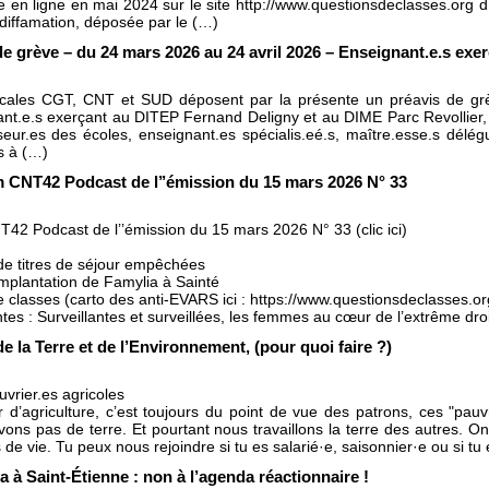
 en ligne en mai 2024 sur le site http://www.questionsdeclasses.org d’u
n diffamation, déposée par le (…)
de grève – du 24 mars 2026 au 24 avril 2026 – Enseignant.e.s ex
dicales CGT, CNT et SUD déposent par la présente un préavis de g
nt.e.s exerçant au DITEP Fernand Deligny et au DIME Parc Revollier, qu
eur.es des écoles, enseignant.es spécialis.eé.s, maître.esse.s délég
es à (…)
m CNT42 Podcast de l’’émission du 15 mars 2026 N° 33
T42 Podcast de l’’émission du 15 mars 2026 N° 33 (clic ici)
 titres de séjour empêchées
mplantation de Famylia à Sainté
e classes (carto des anti-EVARS ici : https://www.questionsdeclasses.o
ntes : Surveillantes et surveillées, les femmes au cœur de l’extrême dro
e la Terre et de l’Environnement, (pour quoi faire ?)
uvrier.es agricoles
d’agriculture, c’est toujours du point de vue des patrons, ces "pauvr
vons pas de terre. Et pourtant nous travaillons la terre des autres. On 
 de vie. Tu peux nous rejoindre si tu es salarié·e, saisonnier·e ou si t
 à Saint-Étienne : non à l’agenda réactionnaire !