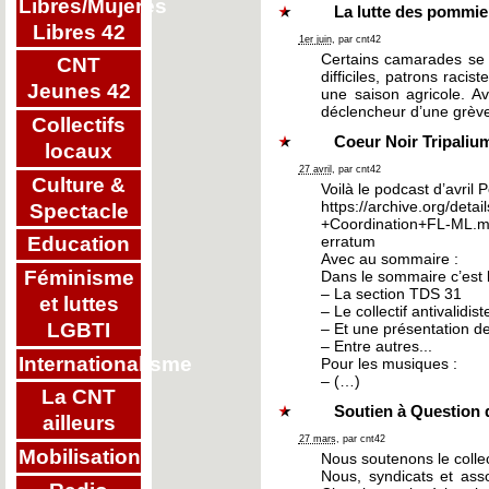
Libres/Mujeres
La lutte des pommiers
Libres 42
1er juin
, par cnt42
Certains camarades se s
CNT
difficiles, patrons raci
Jeunes 42
une saison agricole. Av
déclencheur d’une grèv
Collectifs
Coeur Noir Tripalium
locaux
27 avril
, par cnt42
Culture &
Voilà le podcast d’avril
https://archive.org/d
Spectacle
+Coordination+FL-ML.
erratum
Education
Avec au sommaire :
Féminisme
Dans le sommaire c’est 
– La section TDS 31
et luttes
– Le collectif antivalidi
LGBTI
– Et une présentation d
– Entre autres...
Internationalisme
Pour les musiques :
– (…)
La CNT
Soutien à Question
ailleurs
27 mars
, par cnt42
Mobilisations
Nous soutenons le collec
Nous, syndicats et ass