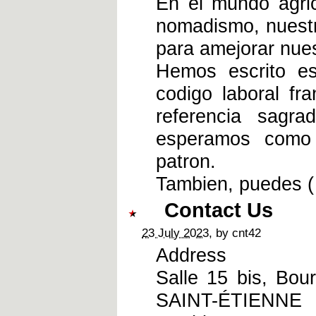
En el mundo agric
nomadismo, nuestra
para amejorar nues
Hemos escrito es
codigo laboral f
referencia sagr
esperamos como 
patron.
Tambien, puedes 
Contact Us
23 July 2023
, by cnt42
Address
Salle 15 bis, Bou
SAINT-ÉTIENNE