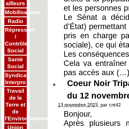
ailleurs
et les personnes p
Mobilisations
Le Sénat a décid
Radio
d’État) permettant
Répression
pris en charge par
/
sociale), ce qui éta
Contrôle
Social
Les conséquences 
Santé
Cela va entraîner
Social
pas accès aux (…
Syndicat
Coeur Noir Tri
Interpro
Travail
du 12 novembr
de la
Terre et
13 novembre 2023
, par cnt42
de
Bonjour,
l’Environnement
Après plusieurs 
Union