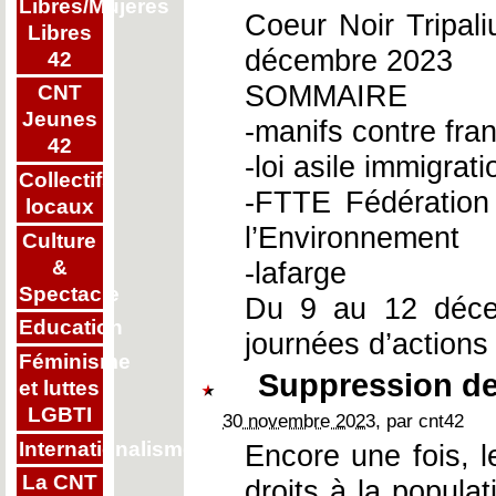
Libres/Mujeres
Coeur Noir Tripal
Libres
décembre 2023
42
SOMMAIRE
CNT
Jeunes
-manifs contre fran
42
-loi asile immigrati
Collectifs
-FTTE Fédération 
locaux
l’Environnement
Culture
&
-lafarge
Spectacle
Du 9 au 12 décem
Education
journées d’actions
Féminisme
Suppression de
et luttes
LGBTI
30 novembre 2023
, par cnt42
Internationalisme
Encore une fois, 
La CNT
droits à la populat