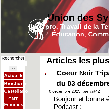
Union des Sy
(Interpro, Travail de la T
Éducation, Commu
Rechercher
Articles les plu
Coeur Noir Tri
Actualités
du 03 décembr
Brochures
Castellano
6 décembre 2023
, par cnt42
Bonjour et bonne 
CNT
Femmes
Podcast :