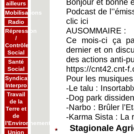
Bonjour et bonne 
ailleurs
Podcast de l’’émi
Mobilisations
clic ici
Radio
AUSOMMAIRE :
Répression
/
Ce mois-ci ça pa
Contrôle
dernier et on dis
Social
des actions anti-p
Santé
https://cnt42.cnt-f
Social
Pour les musiques 
Syndicat
Interpro
-Le talu : Insortabl
Travail
-Dog park dissiden
de la
-Narbo : Brûler l’E
Terre et
-Karma Sista : La 
de
l’Environnement
Stagionale Agric
Union