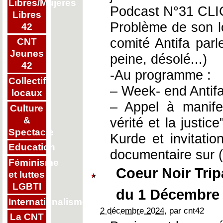
Libres/Mujeres
Podcast N°31 CLI
Libres
Problème de son l
42
comité Antifa parl
CNT
Jeunes
peine, désolé...)
42
-Au programme :
Collectifs
– Week- end Antifa
locaux
– Appel à manife
Culture
&
vérité et la justic
Spectacle
Kurde et invitatio
Education
documentaire sur 
Féminisme
Coeur Noir Tri
et luttes
LGBTI
du 1 Décembre
Internationalisme
2 décembre 2024
, par cnt42
La CNT