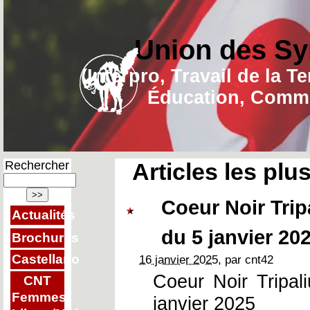
Union des Sy
(Interpro, Travail de la T
Éducation, Commu
Rechercher
Articles les plu
Coeur Noir Tri
Actualités
du 5 janvier 20
Brochures
Castellano
16 janvier 2025
, par cnt42
Coeur Noir Tripa
CNT
Femmes
janvier 2025