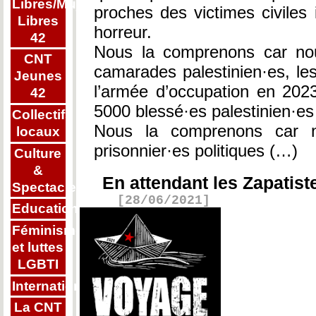
Libres/Mujeres
proches des victimes civiles 
Libres
horreur.
42
Nous la comprenons car no
CNT
camarades palestinien·es, le
Jeunes
l’armée d’occupation en 2023
42
5000 blessé·es palestinien·e
Collectifs
Nous la comprenons car n
locaux
prisonnier·es politiques (…)
Culture
&
En attendant les Zapatiste
Spectacle
[28/06/2021]
Education
Féminisme
et luttes
LGBTI
Internationalisme
La CNT