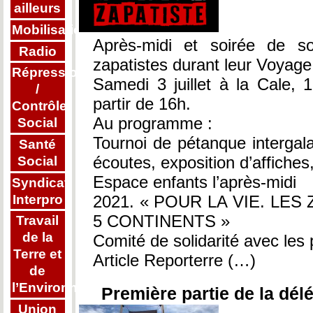
ailleurs
Mobilisations
Après-midi et soirée de s
Radio
zapatistes durant leur Voyage 
Répression
Samedi 3 juillet à la Cale, 
/
partir de 16h.
Contrôle
Au programme :
Social
Tournoi de pétanque intergala
Santé
écoutes, exposition d’affiches
Social
Espace enfants l’après-midi
Syndicat
Interpro
2021. « POUR LA VIE. LES
5 CONTINENTS »
Travail
de la
Comité de solidarité avec les
Terre et
Article Reporterre (…)
de
l’Environnement
Première partie de la dél
Union