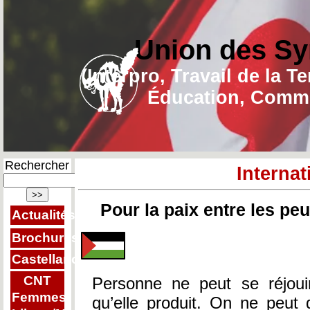
Union des Sy
(Interpro, Travail de la T
Éducation, Commu
Rechercher
Interna
Pour la paix entre les pe
Actualités
Brochures
Castellano
CNT
Personne ne peut se réjoui
Femmes
qu’elle produit. On ne peut