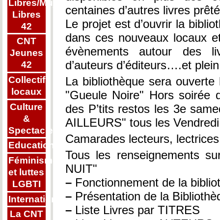
Libres/Mujeres
centaines d’autres livres prê
Libres
Le projet est d’ouvrir la bibli
42
dans ces nouveaux locaux et 
CNT
évènements autour des li
Jeunes
d’auteurs d’éditeurs….et plein
42
Collectifs
La bibliothèque sera ouverte l
locaux
"Gueule Noire" Hors soirée d
Culture
des P’tits restos les 3e sam
&
AILLEURS" tous les Vendredi
Spectacle
Camarades lecteurs, lectrices
Education
Tous les renseignements su
Féminisme
NUIT"
et luttes
–
Fonctionnement de la biblio
LGBTI
–
Présentation de la Bibliothè
Internationalisme
–
Liste Livres par TITRES
La CNT