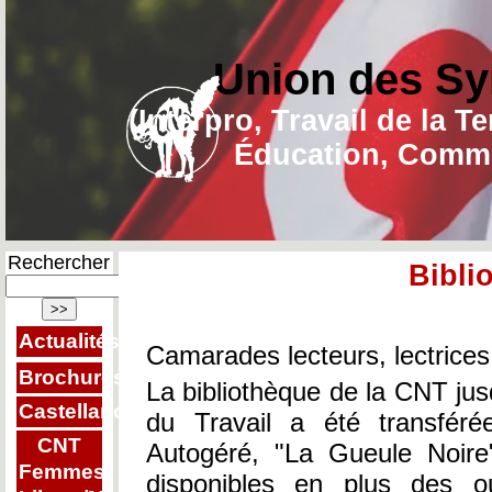
Union des Sy
(Interpro, Travail de la T
Éducation, Commu
Rechercher
Bibli
Actualités
Camarades lecteurs, lectrices
Brochures
La bibliothèque de la CNT jusq
Castellano
du Travail a été transfér
CNT
Autogéré, "La Gueule Noire
Femmes
disponibles en plus des 