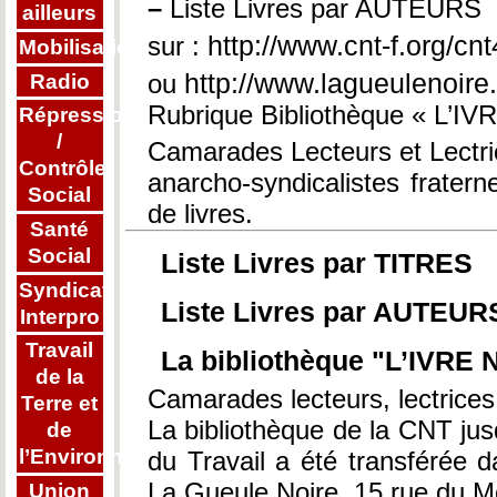
–
Liste Livres par AUTEURS
ailleurs
http://www.cnt-f.org/cn
sur :
Mobilisations
http://www.lagueulenoire.o
ou
Radio
Rubrique Bibliothèque « L’IV
Répression
/
Camarades Lecteurs et Lectri
Contrôle
anarcho-syndicalistes frater
Social
de livres.
Santé
Social
Liste Livres par TITRES
Syndicat
Liste Livres par AUTEUR
Interpro
Travail
La bibliothèque "L’IVRE 
de la
Camarades lecteurs, lectrices
Terre et
La bibliothèque de la CNT jusq
de
l’Environnement
du Travail a été transférée 
La Gueule Noire, 15 rue du M
Union