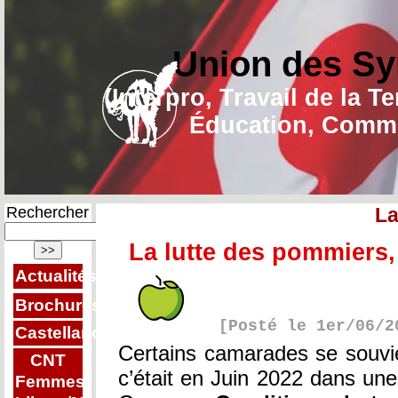
Union des Sy
(Interpro, Travail de la T
Éducation, Commu
Rechercher
La
La lutte des pommiers, 
Actualités
Brochures
[Posté le 1er/06/2
Castellano
Certains camarades se souvie
CNT
c’était en Juin 2022 dans une 
Femmes