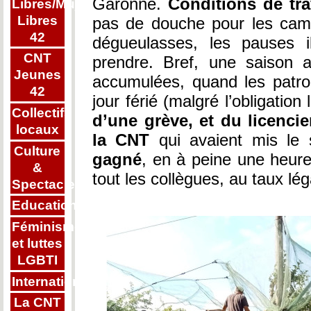
Garonne.
Conditions de trav
Libres/Mujeres
Libres
pas de douche pour les camta
42
dégueulasses, les pauses i
CNT
prendre. Bref, une saison a
Jeunes
accumulées, quand les patro
42
jour férié (malgré l’obligation
Collectifs
d’une grève, et du licenc
locaux
la CNT
qui avaient mis le 
Culture
gagné
, en à peine une heure
&
tout les collègues, au taux lég
Spectacle
Education
Féminisme
et luttes
LGBTI
Internationalisme
La CNT