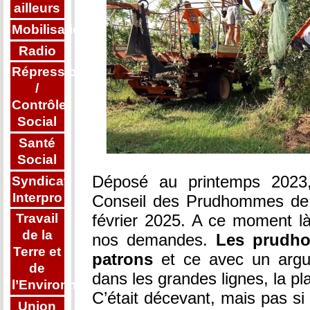
ailleurs
Mobilisations
Radio
Répression
/
Contrôle
Social
Santé
Social
Déposé au printemps 2023,
Syndicat
Interpro
Conseil des Prudhommes de 
février 2025. A ce moment l
Travail
de la
nos demandes.
Les prudh
Terre et
patrons
et ce avec un argum
de
dans les grandes lignes, la pla
l’Environnement
C’était décevant, mais pas si 
Union