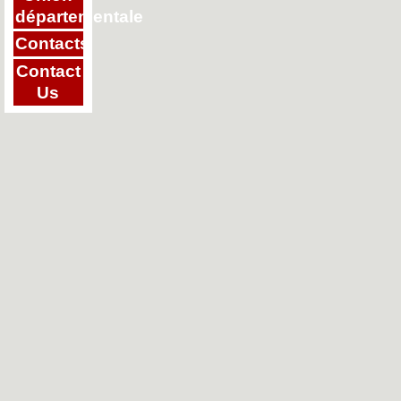
départementale
Contacts
Contact
Us