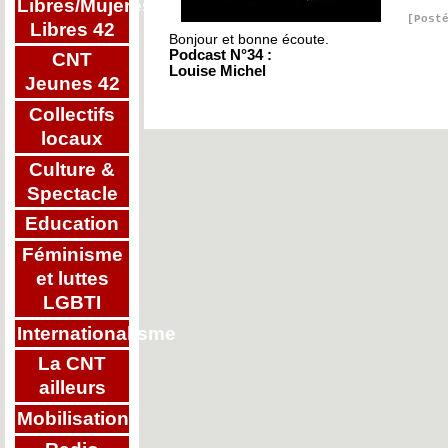
Libres/Mujeres
[Post
Libres 42
Bonjour et bonne écoute.
Podcast N°34 :
CNT
Louise Michel
Jeunes 42
Collectifs
locaux
Culture &
Spectacle
Education
Féminisme
et luttes
LGBTI
Internationalisme
La CNT
ailleurs
Mobilisations