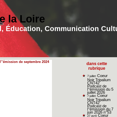
 la Loire
ial, Éducation, Communication Cult
l’’émission de septembre 2024
dans cette
rubrique
Coeur
7 juillet:
Noir Tripalium
CNT42
Podcast de
l’’émission du 5
juillet 2026
Coeur
7 juillet:
Noir Tripalium
CNT42
Podcast de
l’’émission du 7
juin 2026 n°53
Coeur
27 avril: