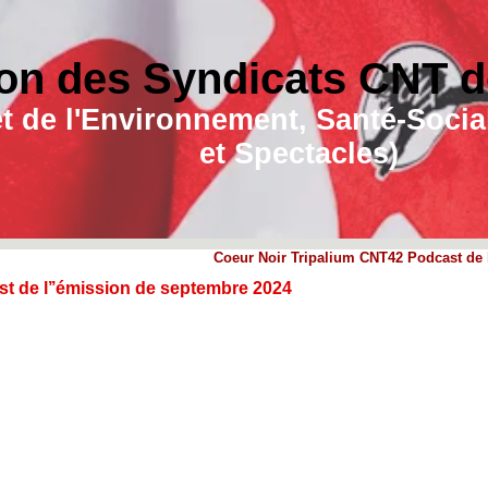
on des Syndicats CNT de
e et de l'Environnement, Santé-Soc
et Spectacles)
Coeur Noir Tripalium CNT42 Podcast de 
t de l’’émission de septembre 2024