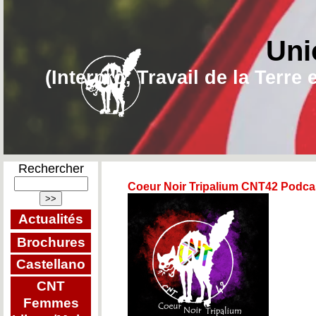
Uni
(Interpro, Travail de la Terr
Rechercher
Coeur Noir Tripalium CNT42 Podcas
Actualités
Brochures
Castellano
CNT
Femmes