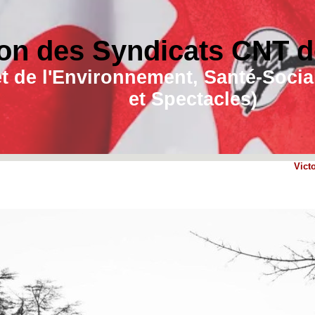
on des Syndicats CNT de
e et de l'Environnement, Santé-Soc
et Spectacles)
Vict