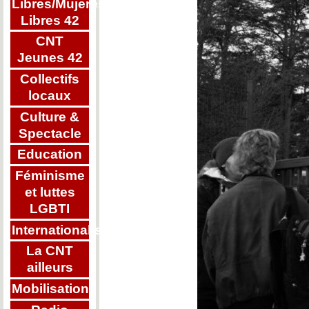
Libres/Mujeres
Libres 42
CNT
Jeunes 42
Collectifs
locaux
Culture &
Spectacle
Education
Féminisme
et luttes
LGBTI
Internationalisme
La CNT
ailleurs
Mobilisations