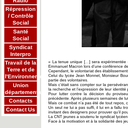
Radio
Répression
/ Contrôle
Social
Santé
Social
Syndicat
Interpro
« La tenue unique […] sera expérimentée d
Travail de la
Emmanuel Macron lors d’une conférence de 
Terre et de
Cependant, le volontariat des établissement
Celui du lycée Jean Monnet, Monsieur Bourge
l’Environnement
partie des volontaires.
Union
Mais c’était sans compter sur la persévéranc
la recherche et l’expression de leur identit
départementale
Pour lutter contre la décision du provise
précédente. Après plusieurs semaines de lutt
Contacts
Mais ce combat n’a pas été de tout repos, car
Un seul ne lui a pas suffi, il lui en a fallu
Contact Us
invitant des designers pour prouver qu’il pou
La CNT jeunes a soutenu le syndicat lycéen 
Face à la motivation et à la solidarité des 