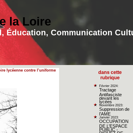
 la Loire
ial, Éducation, Communication Cult
oire lycéenne contre l’uniforme
dans cette
rubrique
Février 2024:
Tractage
Antifasciste
devant les
lycées
Novembre 2023:
Suppression de
l’AME
Janvier 2023:
OCCUPATION
DE L’ESPACE
PUBLIC -
PIQUET DE