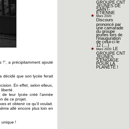
GROUPE CNT
JEUNES DE
SAINT-
ÉTIENNE
Mars 2020:
Discours
prononcé par
une camarade
du groupe
jeunes lors de
l’inauguration
de celui-ci le
12 (…)
LE
Mars 2020:
GROUPE CNT
JEUNES
S’ENGAGE
 !", a précipitamment ajouté
POUR LA
PLANÈTE !
a décidé que son lycée ferait
ision. En effet, selon elleux,
liberté.
t de leur lycée créé l’année
n de ce projet.
s et obtenir ce qu’il voulait.
 même allé encore plus loin en
e unique !