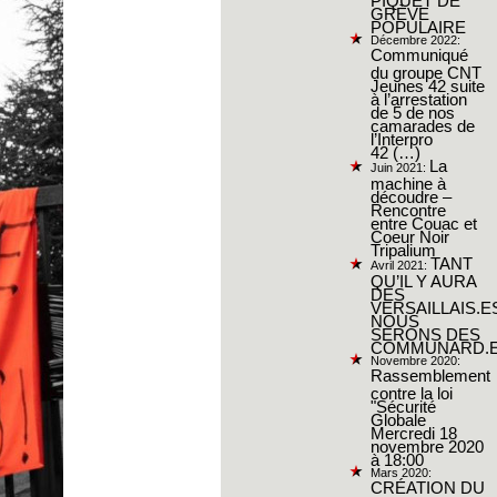
GRÈVE
POPULAIRE
Décembre 2022:
Communiqué
du groupe CNT
Jeunes 42 suite
à l’arrestation
de 5 de nos
camarades de
l’Interpro
42 (…)
La
Juin 2021:
machine à
découdre –
Rencontre
entre Couac et
Coeur Noir
Tripalium
TANT
Avril 2021:
QU’IL Y AURA
DES
VERSAILLAIS.E
NOUS
SERONS DES
COMMUNARD.E
Novembre 2020:
Rassemblement
contre la loi
"Sécurité
Globale
Mercredi 18
novembre 2020
à 18:00
Mars 2020:
CRÉATION DU