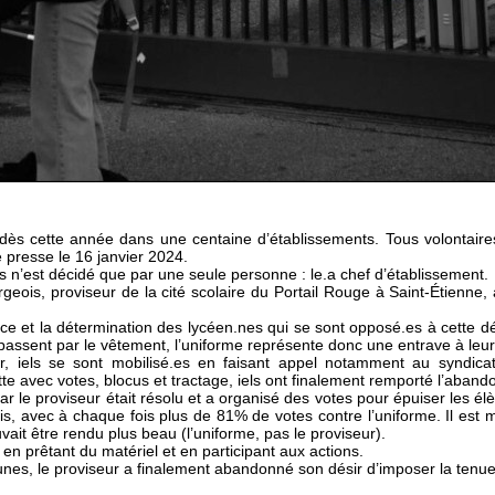
ès cette année dans une centaine d’établissements. Tous volontaires
presse le 16 janvier 2024.
s n’est décidé que par une seule personne : le.a chef d’établissement.
ois, proviseur de la cité scolaire du Portail Rouge à Saint-Étienne, 
e et la détermination des lycéen.nes qui se sont opposé.es à cette déc
é passent par le vêtement, l’uniforme représente donc une entrave à leur 
ur, iels se sont mobilisé.es en faisant appel notamment au syndica
e avec votes, blocus et tractage, iels ont finalement remporté l’abando
 le proviseur était résolu et a organisé des votes pour épuiser les élève
 trois, avec à chaque fois plus de 81% de votes contre l’uniforme. Il est
vait être rendu plus beau (l’uniforme, pas le proviseur).
en prêtant du matériel et en participant aux actions.
jeunes, le proviseur a finalement abandonné son désir d’imposer la tenu