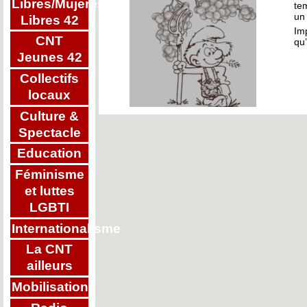
Libres/Mujeres
te
un 
Libres 42
Im
CNT
qu
Jeunes 42
Collectifs
locaux
Culture &
Spectacle
Education
Féminisme
et luttes
LGBTI
Internationalisme
La CNT
ailleurs
Mobilisations