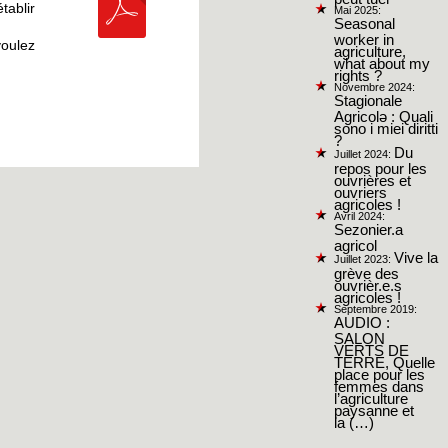
tablir
Mai 2025:
Seasonal
worker in
voulez
agriculture,
what about my
rights ?
Novembre 2024:
Stagionale
Agricolə : Quali
sono i miei diritti
?
Du
Juillet 2024:
repos pour les
ouvrières et
ouvriers
agricoles !
Avril 2024:
Sezonier.a
agricol
Vive la
Juillet 2023:
grève des
ouvrièr.e.s
agricoles !
Septembre 2019:
AUDIO :
SALON
VERTS DE
TERRE, Quelle
place pour les
femmes dans
l’agriculture
paysanne et
la (…)