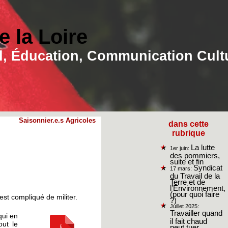
 la Loire
ial, Éducation, Communication Cult
Saisonnier.e.s Agricoles
dans cette
rubrique
La lutte
1er juin:
des pommiers,
suite et fin
Syndicat
17 mars:
du Travail de la
Terre et de
l’Environnement,
(pour quoi faire
est compliqué de militer.
?)
Juillet 2025:
Travailler quand
qui en
il fait chaud
out le
peut tuer