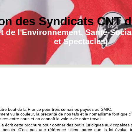
on des Syndicats CNT de
e et de l'Environnement, Santé-Soc
et Spectacles)
autre bout de la France pour trois semaines payées au SMIC.
ment vu la couleur, la précarité de nos tafs et le nomadisme font que c’
daires entre nous et on connaît la valeur de notre travail.
 a écrit cette brochure pour donner des outils juridiques aux copaines 
t besoin. C’est pas une référence ultime parce que la loi évolue t