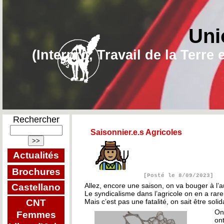
Uni
(Interpro, Travail de la Terr
Rechercher
Saisonnier.e.s Agricoles
Actualités
Brochures
[Posté le 8/09/2023]
Allez, encore une saison, on va bouger à l’
Castellano
Le syndicalisme dans l’agricole on en a rare
CNT
Mais c’est pas une fatalité, on sait être soli
On
Femmes
on