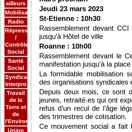
ailleurs
Jeudi 23 mars 2023
Mobilisations
St-Etienne : 10h30
Radio
Rassemblement devant CCI (c
Répression
jusqu’à Hôtel de ville
/
Contrôle
Roanne : 10h00
Social
Rassemblement devant le Cen
Santé
manifestation jusqu’à la pla
Social
La formidable mobilisation s
Syndicat
des organisations syndicales 
Interpro
Depuis deux mois, ce sont de
Travail
jeunes, retraité.es qui ont exp
de la
Terre et
refus d’un recul de l’âge lé
de
des trimestres de cotisation.
l’Environnement
Ce mouvement social a fait 
Union