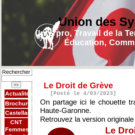
Union des Sy
(Interpro, Travail de la T
Éducation, Commu
Rechercher
Le Droit de Grève
Actualités
[Posté le 4/03/2023]
On partage ici le chouette 
Brochures
Haute-Garonne.
Castellano
Retrouvez la version original
CNT
Le Dro
Femmes