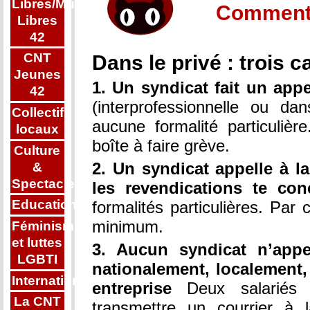
Libres/Mujeres
Comment
Libres
42
CNT
Dans le privé : trois c
Jeunes
1. Un syndicat fait un appe
42
(interprofessionnelle ou da
Collectifs
aucune formalité particuliè
locaux
boîte à faire grève.
Culture
2. Un syndicat appelle à l
&
Spectacle
les revendications te con
Education
formalités particulières. Par 
minimum.
Féminisme
et luttes
3. Aucun syndicat n’appe
LGBTI
nationalement, localement
Internationalisme
entreprise
Deux salariés 
La CNT
transmettre un courrier à l