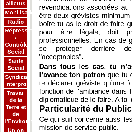
ailleurs
revendications associées au
Mobilisations
être deux grévistes minimum. 
Radio
boîte tu as le droit de faire g
Répression
pour être légale, doit p
/
professionnelles. En cas de gr
Contrôle
se protéger derrière des
Social
"acceptables".
Santé
Dans tous les cas, tu n’as
Social
l’avance ton patron
que tu c
Syndicat
te déclarer gréviste qu’une f
Interpro
fonction de l’ambiance dans t
Travail
diplomatique de le faire. A toi 
de la
Particularité du Public
Terre et
de
Ce qui suit concerne aussi le
l’Environnement
mission de service public.
Union