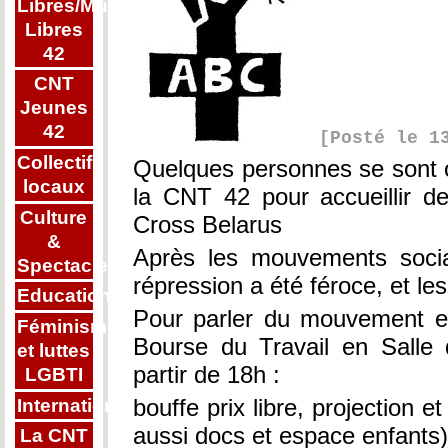
Libres/Mujeres
Libres
42
CNT
Jeunes
42
[Posté le 1
Collectifs
Quelques personnes se sont o
locaux
la CNT 42 pour accueillir d
Culture
Cross Belarus
&
Après les mouvements socia
Spectacle
répression a été féroce, et le
Education
Pour parler du mouvement et
Féminisme
Bourse du Travail en Salle
et luttes
partir de 18h :
LGBTI
bouffe prix libre, projection
Internationalisme
aussi docs et espace enfants)
La CNT