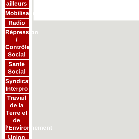
ailleurs
Mobilisations
Radio
Répression
/
Contrôle
Social
Santé
Social
Syndicat
Interpro
Travail
de la
Terre et
de
l’Environnement
Union