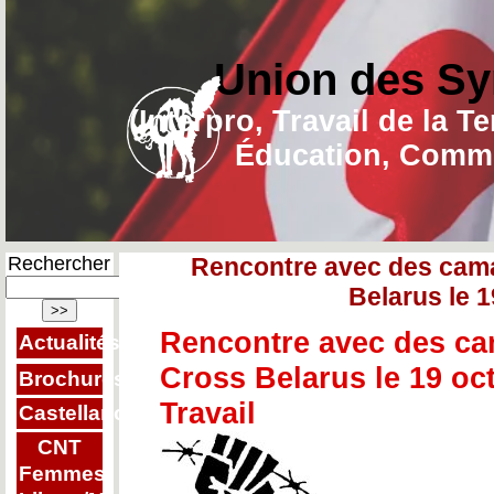
Union des Sy
(Interpro, Travail de la T
Éducation, Commu
Rechercher
Rencontre avec des cama
Belarus le 1
Rencontre avec des ca
Actualités
Cross Belarus le 19 oc
Brochures
Travail
Castellano
CNT
Femmes