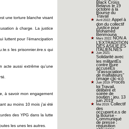
Black Cross
Belarus le 19
octobre à la
Bourse du
Travail
st une torture blanche visant
Appel à
Avril 2022:
don du collectif
Justice pour
usation à charge. La justice
Mohamed
Benmouna
NON A
 luttent pour l’émancipation
Mars 2022:
L’EXTRADITION
DES ASILIE.ES
te.s les prisonnier.ère.s qui
ITALIEN.NES
Juin 2021:
Solidarité avec
les militantEs
contre Bure
un acte aussi extrême qu’une
accuséEs
"d’association
de malfaiteurs"
rté.
(image clic-ici)
Procès
Juin 2019:
loi Travail,
délibéré et
oire, à savoir mon engagement
soirée de
soutien : jeu. 13
juin 2019
Collectif
ant au moins 10 mois j’ai été
Mai 2019:
des
occupant.e.s de
kurdes des YPG dans la lutte
la Bourse -
Communiqué
de presse :
outes les unes les autres.
réquisition
citoyenne