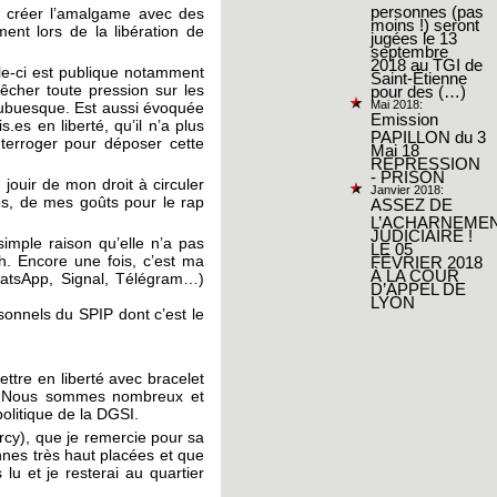
personnes (pas
 de créer l’amalgame avec des
moins !) seront
ent lors de la libération de
jugées le 13
septembre
2018 au TGI de
lle-ci est publique notamment
Saint-Étienne
êcher toute pression sur les
pour des (…)
Mai 2018:
st ubuesque. Est aussi évoquée
Emission
es en liberté, qu’il n’a plus
PAPILLON du 3
nterroger pour déposer cette
Mai 18
REPRESSION
- PRISON
 jouir de mon droit à circuler
Janvier 2018:
es, de mes goûts pour le rap
ASSEZ DE
L’ACHARNEME
JUDICIAIRE !
imple raison qu’elle n’a pas
LE 05
h. Encore une fois, c’est ma
FÉVRIER 2018
À LA COUR
(WhatsApp, Signal, Télégram…)
D’APPEL DE
LYON
sonnels du SPIP dont c’est le
ttre en liberté avec bracelet
e ? Nous sommes nombreux et
politique de la DGSI.
rcy), que je remercie pour sa
nnes très haut placées et que
lu et je resterai au quartier