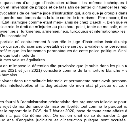
 questions d’un juge d’instruction utilisant les mêmes techniques 
on et l’invention de propos et de faits afin de tenter d’influencer les ré
rovocations de ce même juge d’instruction qui, alors que je croupis dan
ait perdre son temps dans la lutte contre le terrorisme. Pire encore, il 
 l’État islamique comme étant mes« amis de chez Daech ». Bien que ver
’octroie le droit de m’injurier au plus haut point, tente de me salir, et
ien.ne.s, turkmènes, arménien.ne.s, turc.que.s et internationaux.les 
d’hui scandalisé.
 partiale où contrairement à son rôle le juge d’instruction instruit un
ce qui sort du scénario préétabli et ne sert qu’à valider une personnal
reflète que les fantasmes paranoïaques de cette police politique. Ainsi
e que tout mode de
à mes valeurs égalitaires.
on m’impose la détention dite provisoire que je subis dans les plus te
e mars 2021 et juin 2021) considéré comme de la « torture blanche » 
s humains.
é vivant dans une solitude infernale et permanente sans avoir personne
és intellectuelles et la dégradation de mon état physique et ce, 
s fourni à l’administration pénitentiaire des arguments fallacieux pou
 le rejet de ma demande de mise en liberté, tout comme le parquet nat
ller le rapport de la DGSI du 7 février 2020, base de toute cette affair
acité n’a pas été démontrée. On est en droit de se demander à quoi
eux ans d’enquête judiciaire et d’instruction puisque sont occultés