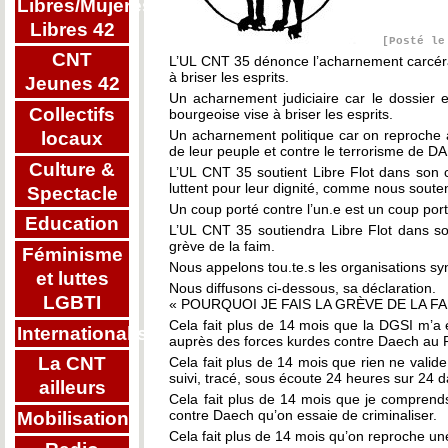
Libres/Mujeres
Libres 42
[Posté le
CNT
L’UL CNT 35 dénonce l’acharnement carcéral 
à briser les esprits.
Jeunes 42
Un acharnement judiciaire car le dossier e
Collectifs
bourgeoise vise à briser les esprits.
Un acharnement politique car on reproche
locaux
de leur peuple et contre le terrorisme de DA
Culture &
L’UL CNT 35 soutient Libre Flot dans son co
luttent pour leur dignité, comme nous souteno
Spectacle
Un coup porté contre l’un.e est un coup port
Education
L’UL CNT 35 soutiendra Libre Flot dans so
grève de la faim.
Féminisme
Nous appelons tou.te.s les organisations syn
et luttes
Nous diffusons ci-dessous, sa déclaration.
LGBTI
« POURQUOI JE FAIS LA GRÈVE DE LA FAIM
Cela fait plus de 14 mois que la DGSI m’a e
Internationalisme
auprès des forces kurdes contre Daech au 
La CNT
Cela fait plus de 14 mois que rien ne vali
suivi, tracé, sous écoute 24 heures sur 24 
ailleurs
Cela fait plus de 14 mois que je comprends
contre Daech qu’on essaie de criminaliser.
Mobilisations
Cela fait plus de 14 mois qu’on reproche un