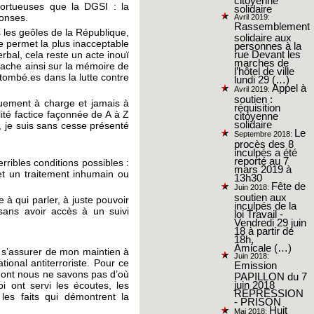
tortueuses que la DGSI : la
solidaire
ponses.
Avril 2019:
Rassemblement
s les geôles de la République,
solidaire aux
se permet la plus inacceptable
personnes à la
bal, cela reste un acte inouï
rue Devant les
marches de
 crache ainsi sur la mémoire de
l’hôtel de ville
tombé.es dans la lutte contre
lundi 29 (…)
Appel à
Avril 2019:
soutien :
iquement à charge et jamais à
réquisition
ité factice façonnée de A à Z
citoyenne
solidaire
, je suis sans cesse présenté
Le
Septembre 2018:
procès des 8
inculpés a été
reporté au 7
rribles conditions possibles :
mars 2019 à
et un traitement inhumain ou
13h30
Fête de
Juin 2018:
soutien aux
 à qui parler, à juste pouvoir
inculpés de la
sans avoir accès à un suivi
loi Travail -
Vendredi 29 juin
18 à partir de
18h,
Amicale (…)
r s’assurer de mon maintien à
Juin 2018:
ional antiterroriste. Pour ce
Emission
e dont nous ne savons pas d’où
PAPILLON du 7
 ont servi les écoutes, les
juin 2018
REPRESSION
 les faits qui démontrent la
- PRISON
Huit
Mai 2018: