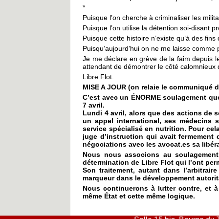
*
Puisque l’on cherche à criminaliser les milit
Puisque l’on utilise la détention soi-disant p
Puisque cette histoire n’existe qu’à des fins
Puisqu’aujourd’hui on ne me laisse comme p
Je me déclare en grève de la faim depuis l
attendant de démontrer le côté calomnieux 
Libre Flot.
MISE A JOUR (on relaie le communiqué de 
C’est avec un ÉNORME soulagement que no
7 avril.
Lundi 4 avril, alors que des actions de 
un appel international, ses médecins 
service spécialisé en nutrition. Pour cela
juge d’instruction qui avait fermement 
négociations avec les avocat.es sa libér
Nous nous associons au soulagement de
détermination de Libre Flot qui l’ont per
Son traitement, autant dans l’arbitrai
marqueur dans le développement autoritai
Nous continuerons à lutter contre, et à
même État et cette même logique.