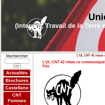
Uni
(Interpro, Travail de la Terr
Rechercher
L’UL CNT 42 relaie
L’UL CNT 42 relaie ce communiqué 
Flot
Actualités
Brochures
Castellano
CNT
Femmes