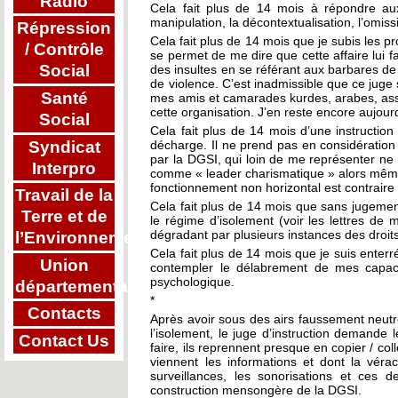
Radio
Cela fait plus de 14 mois à répondre aux
manipulation, la décontextualisation, l’omissi
Répression
Cela fait plus de 14 mois que je subis les p
/ Contrôle
se permet de me dire que cette affaire lui f
Social
des insultes en se référant aux barbares de
de violence. C’est inadmissible que ce juge s
Santé
mes amis et camarades kurdes, arabes, assyr
cette organisation. J’en reste encore aujour
Social
Cela fait plus de 14 mois d’une instruction
Syndicat
décharge. Il ne prend pas en considération 
par la DGSI, qui loin de me représenter ne 
Interpro
comme « leader charismatique » alors mêm
fonctionnement non horizontal est contraire 
Travail de la
Cela fait plus de 14 mois que sans jugement 
Terre et de
le régime d’isolement (voir les lettres d
dégradant par plusieurs instances des droit
l’Environnement
Cela fait plus de 14 mois que je suis enterr
Union
contempler le délabrement de mes capacit
psychologique.
départementale
*
Contacts
Après avoir sous des airs faussement neutre
l’isolement, le juge d’instruction demande
Contact Us
faire, ils reprennent presque en copier / co
viennent les informations et dont la vér
surveillances, les sonorisations et ces d
construction mensongère de la DGSI.