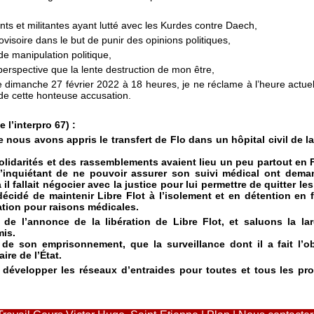
ants et militantes ayant lutté avec les Kurdes contre Daech,
rovisoire dans le but de punir des opinions politiques,
 de manipulation politique,
erspective que la lente destruction de mon être,
e dimanche 27 février 2022 à 18 heures, je ne réclame à l’heure actue
de cette honteuse accusation.
l’interpro 67) :
us avons appris le transfert de Flo dans un hôpital civil de la
solidarités et des rassemblements avaient lieu un peu partout en 
s’inquiétant de ne pouvoir assurer son suivi médical ont dema
 il fallait négocier avec la justice pour lui permettre de quitter le
décidé de maintenir Libre Flot à l’isolement et en détention en 
ation pour raisons médicales.
 l’annonce de la libération de Libre Flot, et saluons la larg
mis.
re de son emprisonnement, que la surveillance dont il a fait l
re de l’État.
 développer les réseaux d’entraides pour toutes et tous les pro