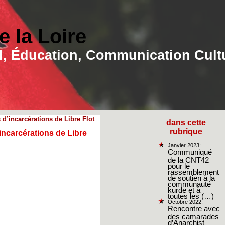
 la Loire
ial, Éducation, Communication Cult
d’incarcérations de Libre Flot
dans cette
rubrique
incarcérations de Libre
Janvier 2023:
Communiqué
de la CNT42
pour le
rassemblement
de soutien à la
communauté
kurde et à
toutes les (…)
Octobre 2022:
Rencontre avec
des camarades
d’Anarchist