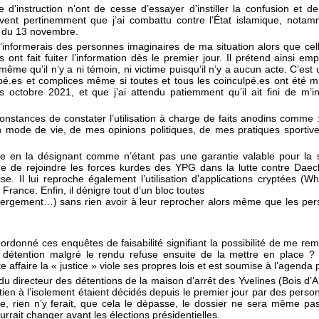
ge d’instruction n’ont de cesse d’essayer d’instiller la confusion et
avent pertinemment que j’ai combattu contre l’État islamique, notamm
ts du 13 novembre.
 j’informerais des personnes imaginaires de ma situation alors que ce
 fait fuiter l’information dès le premier jour. Il prétend ainsi emp
s même qu’il n’y a ni témoin, ni victime puisqu’il n’y a aucun acte. C’e
pé.es et complices même si toutes et tous les coinculpé.es ont été mis.
 octobre 2021, et que j’ai attendu patiemment qu’il ait fini de m’i
onstances de constater l’utilisation à charge de faits anodins comme :
 mode de vie, de mes opinions politiques, de mes pratiques sportiv
e en la désignant comme n’étant pas une garantie valable pour la s
e de rejoindre les forces kurdes des YPG dans la lutte contre Daec
lise. Il lui reproche également l’utilisation d’applications cryptées 
rance. Enfin, il dénigre tout d’un bloc toutes
hébergement…) sans rien avoir à leur reprocher alors même que les per
onné ces enquêtes de faisabilité signifiant la possibilité de me reme
 la détention malgré le rendu refuse ensuite de la mettre en plac
affaire la « justice » viole ses propres lois et est soumise à l’agenda 
 directeur des détentions de la maison d’arrêt des Yvelines (Bois d’A
en à l’isolement étaient décidés depuis le premier jour par des perso
, rien n’y ferait, que cela le dépasse, le dossier ne sera même pas 
rrait changer avant les élections présidentielles.