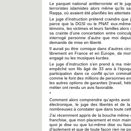
Le parquet national antiterroriste et le ju
terroristes islamistes alors même qu’ils s
Raqqa, où avaient été planifiés les attenta
Le juge d’instruction prétend craindre que
parce que la DGSI ou le PNAT eux-mêmes ont
témoins, les victimes et leurs familles alor
sa crainte d’une concertation entre coincul
interrogé personne d’autre que moi depuis
demande de mise en liberté.
Il aurait pu être comique dans d’autres circ
librement en France et en Europe, de mon
engagé ou les musiques kurdes.
Le juge d’instruction s’en prend à ma mèr
empêché son fils âgé de 33 ans à l’époqu
participation dans ce conflit qu’on crimina
comme le font des millions de personnes en F
les autres options de garanties (travail, 
métier ont rendu un avis favorable.
*
Comment alors comprendre qu’après avoir ord
électronique, le juge des libertés et de
nombreuses à constater que dans toute cette 
J’ai récemment appris de la bouche même du
franchise, que mon placement et mon mainti
quoi je dise ou que lui-même dise ou fasse
d’isolement et que de toute façon rien ne pou