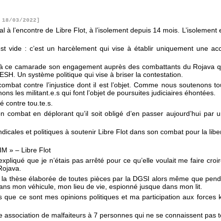
 18/03/2022]
à l’encontre de Libre Flot, à l’isolement depuis 14 mois. L’isolement e
st vide : c’est un harcèlement qui vise à établir uniquement une acc
 à ce camarade son engagement auprès des combattants du Rojava qui
ESH. Un système politique qui vise à briser la contestation.
mbat contre l’injustice dont il est l’objet. Comme nous soutenons tou.
ns les militant.e.s qui font l’objet de poursuites judiciaires éhontées.
é contre tou.te.s.
n combat en déplorant qu’il soit obligé d’en passer aujourd’hui par 
dicales et politiques à soutenir Libre Flot dans son combat pour la libe
 » – Libre Flot
xpliqué que je n’étais pas arrêté pour ce qu’elle voulait me faire cr
Rojava.
de la thèse élaborée de toutes pièces par la DGSI alors même que pend
dans mon véhicule, mon lieu de vie, espionné jusque dans mon lit.
 que ce sont mes opinions politiques et ma participation aux forces 
e association de malfaiteurs à 7 personnes qui ne se connaissent pas t