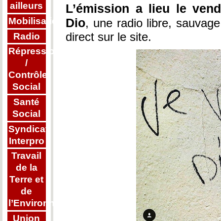
ailleurs
L’émission a lieu le ven
Mobilisations
Dio
, une radio libre, sauvag
direct sur le site.
Radio
Répression
/
Contrôle
Social
Santé
Social
Syndicat
Interpro
Travail
de la
Terre et
de
l’Environnement
Union