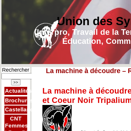
Union des Sy
(Interpro, Travail de la T
Éducation, Commu
Rechercher
La machine à découdre – 
La machine à découdre
Actualités
et Coeur Noir Tripaliu
Brochures
Castellano
CNT
Femmes