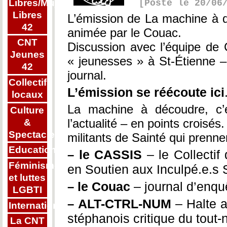
Libres/Mujeres
[Posté le 20/06
Libres
L’émission de La machine à d
42
animée par le Couac.
CNT
Discussion avec l’équipe de 
Jeunes
« jeunesses » à St-Étienne 
42
journal.
Collectifs
L’émission se réécoute ici
locaux
La machine à découdre, c’e
Culture
l’actualité – en points croisés.
&
Spectacle
militants de Sainté qui prennen
Education
le CASSIS
– le Collectif
–
Féminisme
en Soutien aux Inculpé.e.s 
et luttes
le Couac
– journal d’enquê
–
LGBTI
ALT-CTRL-NUM
– Halte a
–
Internationalisme
stéphanois critique du tout
La CNT