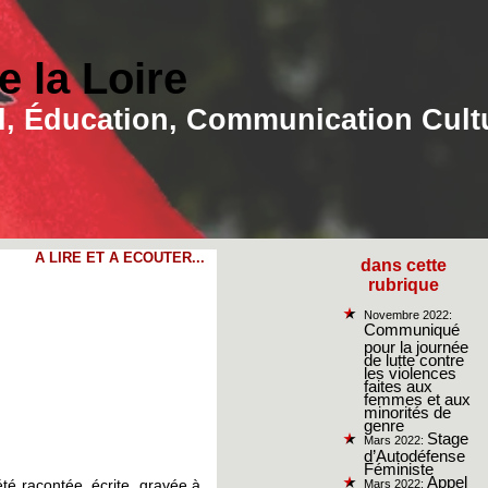
 la Loire
ial, Éducation, Communication Cult
A LIRE ET A ECOUTER...
dans cette
rubrique
Novembre 2022:
Communiqué
pour la journée
de lutte contre
les violences
faites aux
femmes et aux
minorités de
genre
Stage
Mars 2022:
d’Autodéfense
Féministe
Appel
été racontée, écrite, gravée à
Mars 2022: