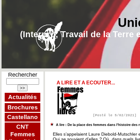
Uni
(Interpro, Travail de la Terr
Rechercher
A LIRE ET A ECOUTER...
Actualités
Brochures
[Posté le 5/02/2021]
Castellano
A lire : De la place des femmes dans l’histoire des 
CNT
Femmes
Elles s’appelaient Laure Diebold-Mutschler 
Qui se souvient d’elles ? Où, dans quels liv