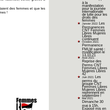
à la
manifestation
 étaient des femmes et que les
pour la journée
internationale
mes !
de lutte pour les
droits des
femmes
Les
Janvier 2022:
Permanences
CNT Femmes
Libres Mujeres
Libres
continuent
Octobre 2021:
Permanence
FMLM sainté :
modification le
13.10.21
Août 2021:
Reprise des
Perms CNT
Femmes Libres
Mujeres Libres
42
Les
Juin 2021:
perms du
groupe CNT
Femmes Libres
Mujeres Libres
reprennent en
septembre !
Mai 2021:
Dimanche 30
mai à 15h.
Exposé mis en