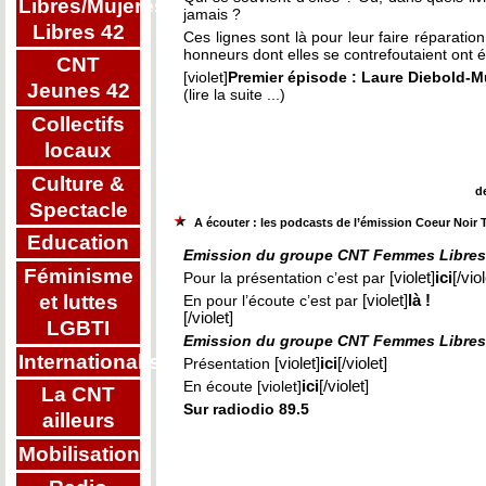
Libres/Mujeres
jamais ?
Libres 42
Ces lignes sont là pour leur faire réparatio
honneurs dont elles se contrefoutaient ont 
CNT
[violet]
Premier épisode : Laure Diebold-Mu
Jeunes 42
(lire la suite ...)
Collectifs
locaux
Culture &
d
Spectacle
A écouter : les podcasts de l’émission Coeur Noir
Education
Emission du groupe CNT Femmes Libres 
Féminisme
Pour la présentation c’est par
[violet]
ici
[/vio
et luttes
En pour l’écoute c’est par
[violet]
là !
[/violet]
LGBTI
Emission du groupe CNT Femmes Libres 
Internationalisme
Présentation
[violet]
ici
[/violet]
En écoute [violet]
ici
[/violet]
La CNT
Sur radiodio 89.5
ailleurs
Mobilisations