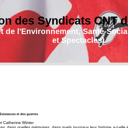
on des Syndicats CNT de
e et de l'Environnement, Santé-Soc
et Spectacles)
résistances et des guerres
et Catherine Winter.
res, dans quelles mémoires, dans quels journaux leur histoire a-t-elle 