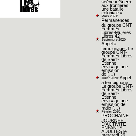
scène « Guerre
aux frontières,
une bataille
coloniale »
Mars 2021:
Permanences
du groupe CNT
Femmes
Libres-Mujeres
Libres 42
Septembre 2020:
Appel à
témoignage : Le
groupe CNT-
Femmes Libres
de Saint-
Étienne
envisage une
émission
de (…)
Appel
Juillet 2020:
à témoignage :
Le groupe CNT-
Femmes Libres
de Saint-
Étienne
envisage une
émission de
radio (…)
Février 2020:
PROCHAINE
JOURNEE
D’ACTIVITE
ENFANTS-
ADULTES le
mercredi 26