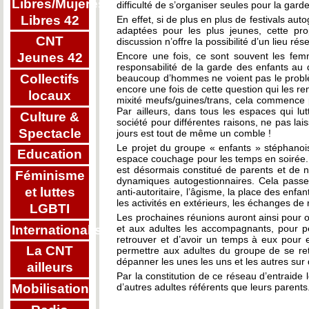
Libres/Mujeres
difficulté de s’organiser seules pour la gard
Libres 42
En effet, si de plus en plus de festivals au
adaptées pour les plus jeunes, cette pro
CNT
discussion n’offre la possibilité d’un lieu r
Encore une fois, ce sont souvent les femm
Jeunes 42
responsabilité de la garde des enfants au q
Collectifs
beaucoup d’hommes ne voient pas le problè
encore une fois de cette question qui les r
locaux
mixité meufs/guines/trans, cela commence 
Par ailleurs, dans tous les espaces qui lu
Culture &
société pour différentes raisons, ne pas lai
Spectacle
jours est tout de même un comble !
Le projet du groupe « enfants » stéphanois
Education
espace couchage pour les temps en soirée. 
est désormais constitué de parents et de n
Féminisme
dynamiques autogestionnaires. Cela passe a
et luttes
anti-autoritaire, l’âgisme, la place des enf
les activités en extérieurs, les échanges d
LGBTI
Les prochaines réunions auront ainsi pour ob
Internationalisme
et aux adultes les accompagnants, pour pe
retrouver et d’avoir un temps à eux pour 
La CNT
permettre aux adultes du groupe de se ret
dépanner les unes les uns et les autres su
ailleurs
Par la constitution de ce réseau d’entraide
Mobilisations
d’autres adultes référents que leurs parents