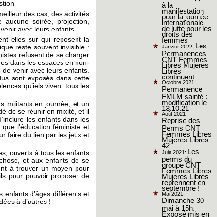
stion.
à la
manifestation
eilleur des cas, des activités
pour la journée
 aucune soirée, projection,
internationale
de lutte pour les
 venir avec leurs enfants.
droits des
nt elles sur qui reposent la
femmes
Les
que reste souvent invisible :
Janvier 2022:
Permanences
istes refusent de se charger
CNT Femmes
ives dans les espaces en non-
Libres Mujeres
de venir avec leurs enfants.
Libres
continuent
vidus sont exposés dans cette
Octobre 2021:
lences qu’iels vivent tous les
Permanence
FMLM sainté :
modification le
s militants en journée, et un
13.10.21
de se réunir en mixité, et il
Août 2021:
’inclure les enfants dans les
Reprise des
que l’éducation féministe et
Perms CNT
Femmes Libres
 faire du lien par les jeux et
Mujeres Libres
42
Les
es, ouverts à tous les enfants
Juin 2021:
perms du
 chose, et aux enfants de se
groupe CNT
ment à trouver un moyen pour
Femmes Libres
ils pour pouvoir proposer de
Mujeres Libres
reprennent en
septembre !
 enfants d’âges différents et
Mai 2021:
Dimanche 30
dées à d’autres !
mai à 15h.
Exposé mis en