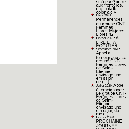
scène « Guerre
aux frontières,
une bataille
coloniale »
Mars 2021:
Permanences
du groupe CNT
Femmes
Libres-Mujeres
Libres 42
A
Février 2021:
LIRE ET A
ECOUTER...
Septembre 2020:
Appel à
témoignage : Le
groupe CNT-
Femmes Libres
de Saint-
Étienne
envisage une
émission
de (…)
Appel
Juillet 2020:
à témoignage :
Le groupe CNT-
Femmes Libres
de Saint-
Étienne
envisage une
émission de
radio (…)
Février 2020:
PROCHAINE
JOURNEE
D’ACTIVITE