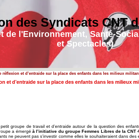
on des Syndicats CNT de
e et de l'Environnement, Santé-Soc
et Spectacles)
réflexion et d’entraide sur la place des enfants dans les milieux militan
n et d’entraide sur la place des enfants dans les milieux mi
etit groupe de travail et d’entraide autour de la question des enfant
 groupe a émergé
à l’initiative du groupe Femmes Libres de la CNT 
s ne peuvent pas s’investir comme elles le souhaiteraient dans des es