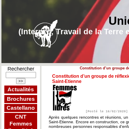
Uni
(Interpro, Travail de la Terr
Rechercher
Constitution d’un groupe de 
Constitution d’un groupe de réflexio
Saint-Etienne
Actualités
Brochures
Castellano
[Posté le 16/02/2020]
CNT
Après quelques rencontres et réunions, un p
Saint-Etienne. Encore en construction, ce
Femmes
nombreuses personnes responsables d’enfant