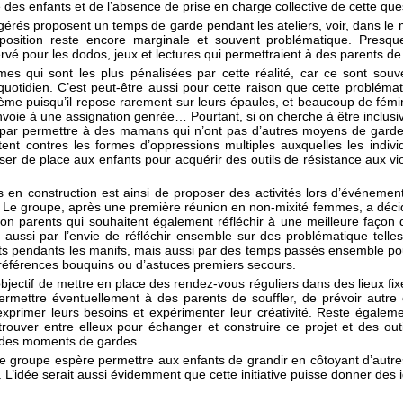
e des enfants et de l’absence de prise en charge collective de cette que
togérés proposent un temps de garde pendant les ateliers, voir, dans le m
position reste encore marginale et souvent problématique. Presque
éservé pour les dodos, jeux et lectures qui permettraient à des parents de
es qui sont les plus pénalisées par cette réalité, car ce sont souve
uotidien. C’est peut-être aussi pour cette raison que cette problémati
me puisqu’il repose rarement sur leurs épaules, et beaucoup de fémin
envoie à une assignation genrée… Pourtant, si on cherche à être inclus
par permettre à des mamans qui n’ont pas d’autres moyens de garde 
ttent contres les formes d’oppressions multiples auxquelles les indi
sser de place aux enfants pour acquérir des outils de résistance aux vio
 en construction est ainsi de proposer des activités lors d’événement
Le groupe, après une première réunion en non-mixité femmes, a décidé 
on parents qui souhaitent également réfléchir à une meilleure façon d
ussi par l’envie de réfléchir ensemble sur des problématique telles 
ants pendants les manifs, mais aussi par des temps passés ensemble pour
e références bouquins ou d’astuces premiers secours.
jectif de mettre en place des rendez-vous réguliers dans des lieux fix
rmettre éventuellement à des parents de souffler, de prévoir autre
exprimer leurs besoins et expérimenter leur créativité. Reste égale
rouver entre elleux pour échanger et construire ce projet et des out
r des moments de gardes.
 le groupe espère permettre aux enfants de grandir en côtoyant d’autres
. L’idée serait aussi évidemment que cette initiative puisse donner des i