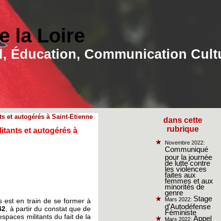
 la Loire
ial, Éducation, Communication Cult
ts et autogérés à Saint-Etienne
dans cette
rubrique
litants et autogérés à
Novembre 2022:
Communiqué
pour la journée
de lutte contre
les violences
faites aux
femmes et aux
minorités de
genre
Stage
Mars 2022:
s est en train de se former à
d’Autodéfense
42
, à partir du constat que de
Féministe
paces militants du fait de la
Appel
Mars 2022: