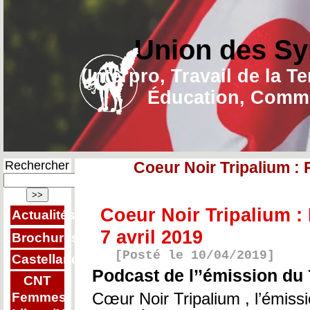
Union des Sy
(Interpro, Travail de la T
Éducation, Commu
Rechercher
Coeur Noir Tripalium : 
Coeur Noir Tripalium :
Actualités
7 avril 2019
Brochures
[Posté le 10/04/2019]
Castellano
Podcast de l’’émission du 
CNT
Cœur Noir Tripalium , l’émiss
Femmes