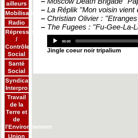
–
Moscow Death Brigade "Pap
ailleurs
–
La Réplik "Mon voisin vient 
Mobilisations
–
Christian Olivier : "Etrange
Radio
–
The Fugees : "Fu-Gee-La-L
Répression
Audio
/
Player
Current
00:00
time
Contrôle
Jingle coeur noir tripalium
Social
Santé
Social
Syndicat
Interpro
Travail
de la
Terre et
de
l’Environnement
Union