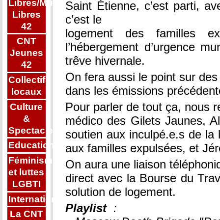
Libres/Mujeres
Saint Étienne, c’est parti, ave
Libres
c’est le
42
logement des familles e
CNT
l’hébergement d’urgence mun
Jeunes
trêve hivernale.
42
On fera aussi le point sur des
Collectifs
dans les émissions précédent
locaux
Pour parler de tout ça, nous r
Culture
&
médico des Gilets Jaunes, Alb
Spectacle
soutien aux inculpé.e.s de la 
Education
aux familles expulsées, et Jér
Féminisme
On aura une liaison téléphon
et luttes
direct avec la Bourse du Trav
LGBTI
solution de logement.
Internationalisme
Playlist
:
La CNT