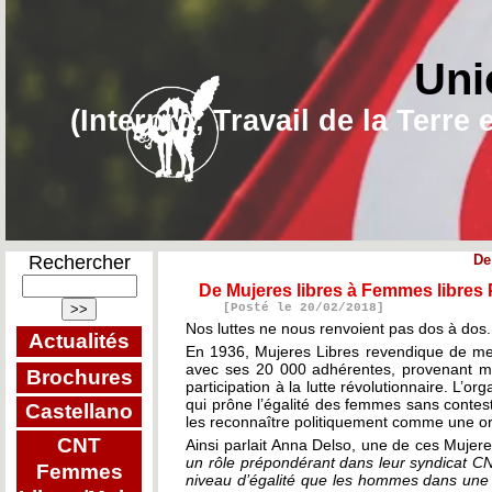
Uni
(Interpro, Travail de la Terr
Rechercher
De
De Mujeres libres à Femmes libres
[Posté le 20/02/2018]
Nos luttes ne nous renvoient pas dos à dos.
Actualités
En 1936, Mujeres Libres revendique de me
avec ses 20 000 adhérentes, provenant ma
Brochures
participation à la lutte révolutionnaire. L’o
qui prône l’égalité des femmes sans contes
Castellano
les reconnaître politiquement comme une o
CNT
Ainsi parlait Anna Delso, une de ces Mujere
un rôle prépondérant dans leur syndicat CN
Femmes
niveau d’égalité que les hommes dans une s