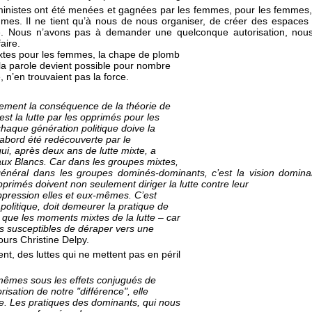
féministes ont été menées et gagnées par les femmes, pour les femmes, 
mes. Il ne tient qu’à nous de nous organiser, de créer des espaces
ue. Nous n’avons pas à demander une quelconque autorisation, no
aire.
tes pour les femmes, la chape de plomb
 la parole devient possible pour nombre
 n’en trouvaient pas la force.
plement la conséquence de la théorie de
est la lutte par les opprimés pour les
chaque génération politique doive la
’abord été redécouverte par le
ui, après deux ans de lutte mixte, a
aux Blancs. Car dans les groupes mixtes,
éral dans les groupes dominés-dominants, c’est la vision dominan
rimés doivent non seulement diriger la lutte contre leur
ppression elles et eux-mêmes. C’est
 politique, doit demeurer la pratique de
i que les moments mixtes de la lutte – car
t pas susceptibles de déraper vers une
urs Christine Delpy.
nt, des luttes qui ne mettent pas en péril
-mêmes sous les effets conjugués de
iorisation de notre "différence", elle
ce. Les pratiques des dominants, qui nous