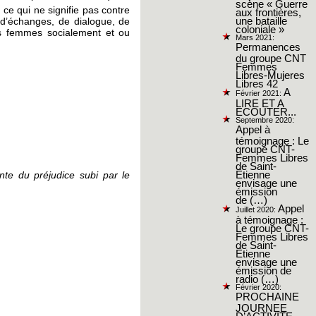
scène « Guerre
ce qui ne signifie pas contre
aux frontières,
 d’échanges, de dialogue, de
une bataille
coloniale »
us femmes socialement et ou
Mars 2021:
Permanences
du groupe CNT
Femmes
Libres-Mujeres
Libres 42
A
Février 2021:
LIRE ET A
ECOUTER...
Septembre 2020:
Appel à
témoignage : Le
groupe CNT-
Femmes Libres
de Saint-
te du préjudice subi par le
Étienne
envisage une
émission
de (…)
Appel
Juillet 2020:
à témoignage :
Le groupe CNT-
Femmes Libres
de Saint-
Étienne
envisage une
émission de
radio (…)
Février 2020:
PROCHAINE
JOURNEE
D’ACTIVITE