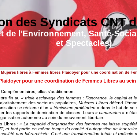
on des Syndicats CNT de
e et de l'Environnement, Santé-Soc
et Spectacles)
 Mujeres libres à Femmes libres Plaidoyer pour une coordination de Fe
 Plaidoyer pour une coordination de Femmes Libres au sein
 Complémentaires, elles s’additionnent
ttre fin au
« triple esclavage des femmes : l’ignorance, le capital et
joritairement des secteurs populaires,
Mujeres Libres
défend l’éman
rganisation se réclame d’un
« féminisme prolétarien »
dans le but de se d
ter les rapports de domination de classes. Leurs
« camarades »
n’étai
rganisation autonome au sein du mouvement libertaire.
s Libres :
« La capacité d’organisation des femmes me laisse stupéfaite
T, et font partie en même temps du comité d’autogestion de leur usin
ociété non hiérarchisée. C’est une transformation totale et radicale 