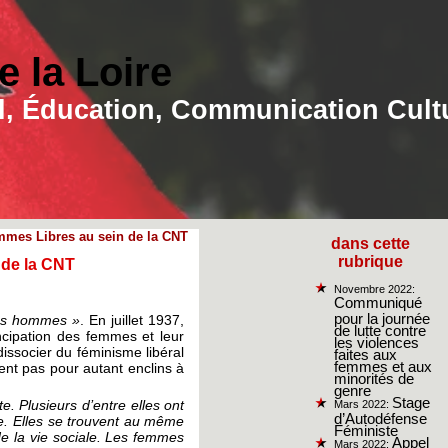
 la Loire
ial, Éducation, Communication Cult
mmes Libres au sein de la CNT
dans cette
rubrique
 de la CNT
Novembre 2022:
Communiqué
pour la journée
 les hommes »
. En juillet 1937,
de lutte contre
cipation des femmes et leur
les violences
issocier du féminisme libéral
faites aux
femmes et aux
ent pas pour autant enclins à
minorités de
genre
Stage
. Plusieurs d’entre elles ont
Mars 2022:
d’Autodéfense
e. Elles se trouvent au même
Féministe
de la vie sociale. Les femmes
Appel
Mars 2022: