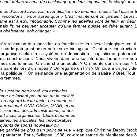
 sont débarrassées de l’esclavage que leur imposaient le clergé, le mar
mes d’accord avec vos revendications de femmes, mais il faut laisser to
ur répondons : Pour après quoi ? C’est maintenant ou jamais ! Leurs 
mme est à eux, intouchable. Comme les abeilles vont de fleur en fleu
 mais ils ne peuvent accepter qu’une femme puisse en faire autant. L
 obéissante, doit changer ».
iérarchisation des individus en fonction de leur sexe biologique, celui
ie par le patriarcat selon notre sexe biologique. C’est une constructio
t organisée selon trois système de domination : capitalisme, patriarcat
is constructions. Nous vivons dans une société dans laquelle on no
mes des femmes. On cherche un boulot ? On monte dans un bus ? O
 parents lors d’un repas ? On regarde un film ? On joue à un jeu vidé
e la politique ? On demande une augmentation de salaire ? Bref. Tout
des femmes.
u système patriarcal, qui exclut les
me ne faisant pas partie de la société
, ou aujourd’hui de facto. Le monde est
international, ONU, OSCE, OTAN, et au
cisionnels des administrations, et des
ant à ces organismes. Clubs d’hommes
iries, les amicales, les innombrables
tiquants de sports nouveaux ou
ien gardée de plus d’un point de vue »
explique Christine Dephy (soci
u patriarcat, Paris, Syllepse, 1998, co-organisatrice du Manifeste des 