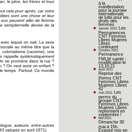
i, le père, les frères et tous
à la
manifestation
pour la journée
ut cela pour après, car votre
internationale
idées sont une chose et leur
de lutte pour les
r, eux peuvent aller de femme
droits des
femmes
a sempiternelle devise de la
Les
Janvier 2022:
Permanences
CNT Femmes
Libres Mujeres
 avec lequel on nait. Le sexe
Libres
n sociale au même titre que la
continuent
Octobre 2021:
, colonialisme (racisme), une
Permanence
us rappelle systématiquement
FMLM sainté :
n se promène dans la rue ?
modification le
o ? On veut avoir un enfant ?
13.10.21
Août 2021:
 le temps. Partout. Ce monde
Reprise des
Perms CNT
Femmes Libres
Mujeres Libres
42
Les
Juin 2021:
perms du
groupe CNT
Femmes Libres
Mujeres Libres
reprennent en
septembre !
Mai 2021:
Dimanche 30
ologue, auteure, entre-autres
mai à 15h.
343 salopes en avril 1971)
Exposé mis en