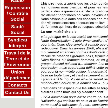
Radio
L’histoire nous a appris que les victoires 
Répression
les hommes mais bien par et pour les fem
partage des expériences et de la pratiq
/ Contrôle
racialement opprimées pouvons, devons le f
Social
Nous savons que dans ces espaces non-mix
des violences sexistes et sexuelles se lève,
Santé
de femmes qui, hors de cet espace sécurisé,
La non-mixité choisie
Social
« La pratique de la non-mixité est tout sim
Syndicat
l’auto-émancipation. L’auto-émancipation, c’
opprimés. Cette idée simple, il semble que 
Interpro
redécouvrir. Dans les années 1960, elle a d
mouvement américain pour les droits civils q
Travail de la
décidé de créer des groupes noirs, fermés 
Terre et de
Noirs-Blancs ou femmes-hommes, et en gén
groupe dominé qui tend à… dominer. Les opp
l’Environnement
oppression, mais auparavant définir cette o
Union
pourquoi la non-mixité voulue, la non-mixité
base de toute lutte ; et c’est seulement ains
départementale
il y en a et il faut qu’il y en ait – ne seron
reconduction douce de la domination »
Toujo
Contacts
C’est dans cet espace que les luttes se forge
d’autres luttes mais qui s’y s’additionnent.
Contact Us
« Si la domination nous divise contre nous
l’utilisation qui est faite de nous et de l’intér
porte aussi la naissance de notre conscien