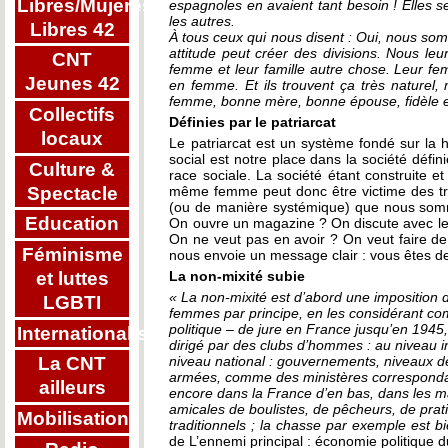
Libres/Mujeres
espagnoles en avaient tant besoin ! Elles se
les autres.
Libres 42
À tous ceux qui nous disent : Oui, nous som
attitude peut créer des divisions. Nous le
CNT
femme et leur famille autre chose. Leur fe
Jeunes 42
en femme. Et ils trouvent ça très naturel,
femme, bonne mère, bonne épouse, fidèle et
Collectifs
Définies par le patriarcat
locaux
Le patriarcat est un système fondé sur la h
social est notre place dans la société défin
Culture &
race sociale. La société étant construite e
Spectacle
même femme peut donc être victime des tro
(ou de manière systémique) que nous som
Education
On ouvre un magazine ? On discute avec les
On ne veut pas en avoir ? On veut faire d
Féminisme
nous envoie un message clair : vous êtes 
et luttes
La non-mixité subie
« La non-mixité est d’abord une imposition d
LGBTI
femmes par principe, en les considérant com
politique – de jure en France jusqu’en 1945
Internationalisme
dirigé par des clubs d’hommes : au niveau 
niveau national : gouvernements, niveaux dé
La CNT
armées, comme des ministères correspond
ailleurs
encore dans la France d’en bas, dans les ma
amicales de boulistes, de pêcheurs, de pra
Mobilisations
traditionnels ; la chasse par exemple est b
de L’ennemi principal : économie politique d